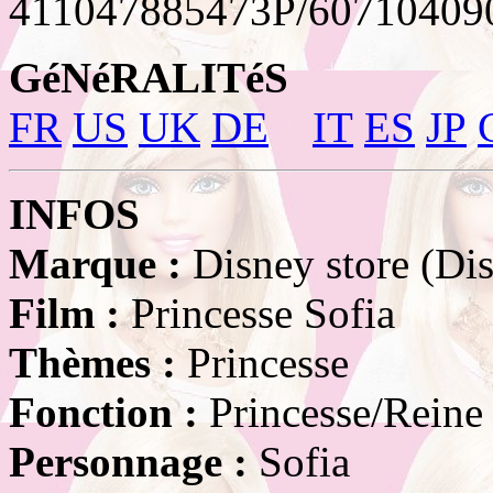
411047885473P/60710409
GéNéRALITéS
FR
US
UK
DE
IT
ES
JP
INFOS
Marque :
Disney store (Di
Film :
Princesse Sofia
Thèmes :
Princesse
Fonction :
Princesse/Reine
Personnage :
Sofia