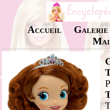
Accueil
Galerie
Mai
T
P
T
T